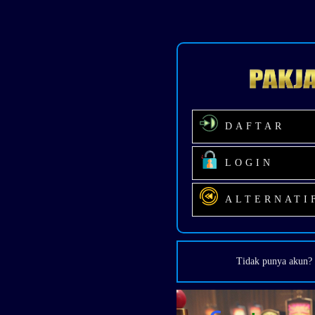
DAFTAR
LOGIN
ALTERNATI
Tidak punya akun?