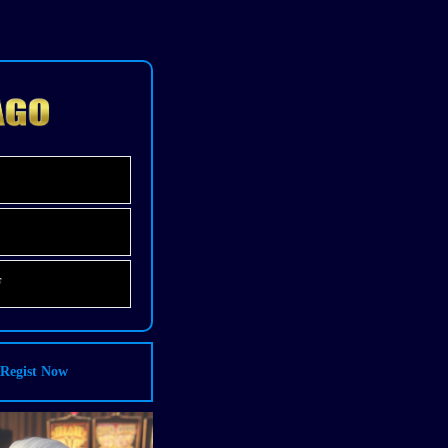
F
Regist Now